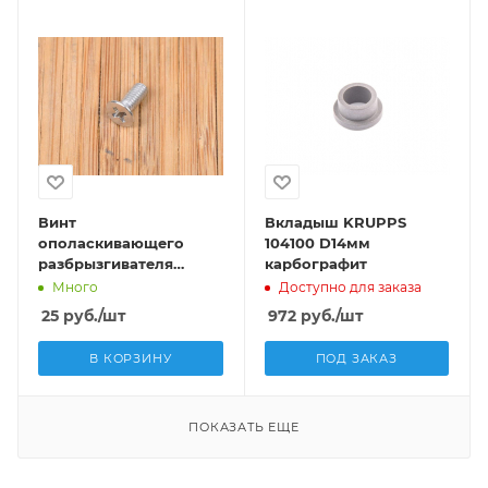
Винт
Вкладыш KRUPPS
ополаскивающего
104100 D14мм
разбрызгивателя
карбографит
FAGOR FI Q042021000
Много
Доступно для заказа
25
руб.
/шт
972
руб.
/шт
В КОРЗИНУ
ПОД ЗАКАЗ
ПОКАЗАТЬ ЕЩЕ