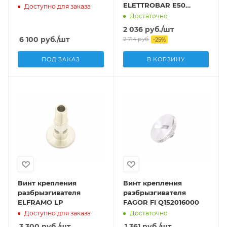
ELETTROBAR E50
Доступно для заказа
454002
Достаточно
2 036
руб.
/шт
6 100
руб.
/шт
2 714
руб.
-
25
%
ПОД ЗАКАЗ
В КОРЗИНУ
Винт крепления
Винт крепления
разбрызгивателя
разбрызгивателя
ELFRAMO LP
FAGOR FI Q152016000
Доступно для заказа
Достаточно
3 300
руб.
/шт
1 361
руб.
/шт