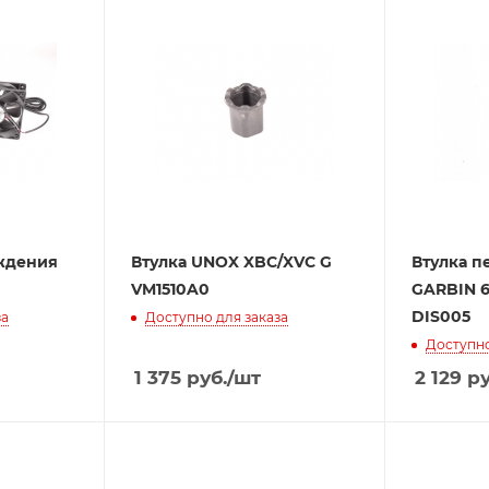
ждения
Втулка UNOX XBC/XVC G
Втулка п
VM1510A0
GARBIN 
DIS005
за
Доступно для заказа
Доступно
1 375
руб.
/шт
2 129
ру