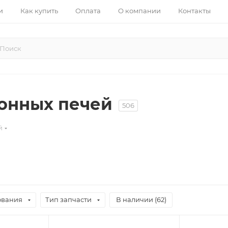
и
Как купить
Оплата
О компании
Контакты
ионных печей
506
й
ования
Тип запчасти
В наличии (
62
)