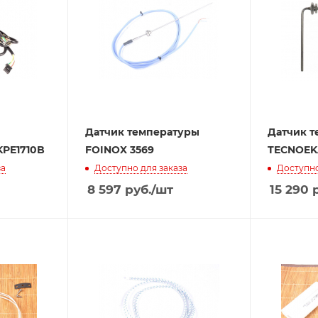
Датчик температуры
Датчик 
KPE1710B
FOINOX 3569
TECNOEK
за
Доступно для заказа
Доступно
8 597
руб.
/шт
15 290
р