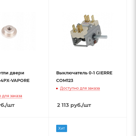
етли двери
Выключатель 0-1 GIERRE
64PX-VAPORE
COM123
Доступно для заказа
 для заказа
б.
/шт
2 113
руб.
/шт
Хит