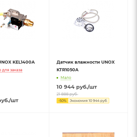
UNOX KEL1400A
Датчик влажности UNOX
KTR1050A
 для заказа
Мало
10 944
руб.
/шт
21 888
руб.
уб.
/шт
-
50
%
Экономия
10 944
руб.