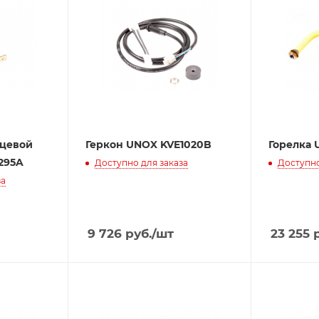
нцевой
Геркон UNOX KVE1020B
Горелка 
295A
Доступно для заказа
Доступно
за
9 726
руб.
/шт
23 255
р