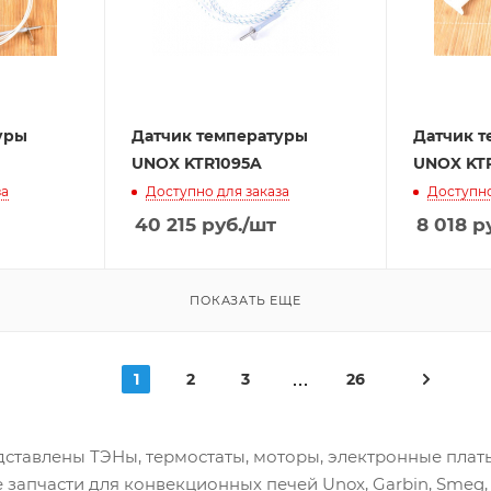
уры
Датчик температуры
Датчик 
UNOX KTR1095A
UNOX KT
за
Доступно для заказа
Доступно
40 215
руб.
/шт
8 018
ру
ПОКАЗАТЬ ЕЩЕ
1
2
3
26
ставлены ТЭНы, термостаты, моторы, электронные платы,
апчасти для конвекционных печей Unox, Garbin, Smeg, Ba