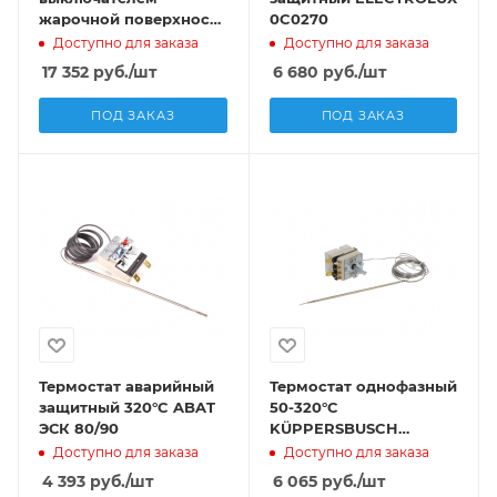
жарочной поверхности
0C0270
ZANUSSI QT 0C4278
Доступно для заказа
Доступно для заказа
17 352
руб.
/шт
6 680
руб.
/шт
ПОД ЗАКАЗ
ПОД ЗАКАЗ
Термостат аварийный
Термостат однофазный
защитный 320°C ABAT
50-320°C
ЭСК 80/90
KÜPPERSBUSCH
ОЕР500
Доступно для заказа
Доступно для заказа
4 393
руб.
/шт
6 065
руб.
/шт