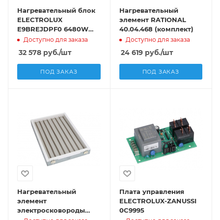
Нагревательный блок
Нагревательный
ELECTROLUX
элемент RATIONAL
E9BREJDPF0 6480W
40.04.468 (комплект)
230V
Доступно для заказа
Доступно для заказа
32 578
руб.
/шт
24 619
руб.
/шт
ПОД ЗАКАЗ
ПОД ЗАКАЗ
Нагревательный
Плата управления
элемент
ELECTROLUX-ZANUSSI
электросковороды
0C9995
KUPPERSBUSCH OEP