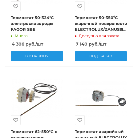
Термостат 50-324°C
Термостат 50-350⁰C
электросковороды
жарочной поверхности
FAGOR SBE
ELECTROLUX/ZANUSSI
0M0725
Много
Доступно для заказа
4 306
руб.
/шт
7 140
руб.
/шт
В КОРЗИНУ
ПОД ЗАКАЗ
Термостат 62-550°C с
Термостат аварийный
выключателем
защитный ELECTROLUX