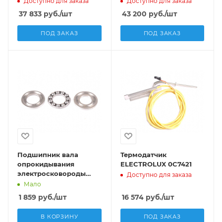
Доступно для заказа
Доступно для заказа
3500W 400V
37 833
руб.
/шт
43 200
руб.
/шт
ПОД ЗАКАЗ
ПОД ЗАКАЗ
Подшипник вала
Термодатчик
опрокидывания
ELECTROLUX 0C7421
электросковороды
Доступно для заказа
Fagor SBE9-10
Мало
1 859
руб.
/шт
16 574
руб.
/шт
В КОРЗИНУ
ПОД ЗАКАЗ