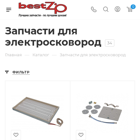
0
Запчасти для
электросковород
34
—
—
Главная
Каталог
Запчасти для электросковород
ФИЛЬТР