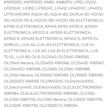
KN1100SD, KN11PSDD, KN80, KN80PS, LP151, LP202,
LP202HC, LP302, LP302HC, LP402, LP402HC, LP402V,
LP70; KROMO AQUA-50, AQUA-80, DUPLA-50, HOOD-
110, HOOD-110-E, HOOD-130, HOOD-130-ELETTRONICA,
KP130-ELETTRONICA, KP149, KP151, KP151-E, KP200-
ELETTRONICA, KP202-E, KP300-ELETTRONICA,
KP302-E, KP400-ELETTRONICA, KP402-E, KP70-EL,
KP85-EL, LUX-40, LUX-40-ELETTRONICA, LUX-41-
ELETTRONICA, LUX-60, LUX-61-ELETTRONICA, LUX-
70-EL, LUX-85; OLIS OLDS40, OLDS40-1081065,
OLDS40-Neutra, OLDS40D-1081066, OLDS40E-1081067,
OLDS40ED-1081068, OLDS50, OLDS50-1081088,
OLDS50-Neutra, OLDS50D-1081089, OLDS50E-1081090,
OLDS50ED-1081091, OLDW020H, OLElectron1000,
OLElectron400, OLElectron500, OLELELECTRON1000-
1081084, OLELELECTRON1000D-1081085, OLGS50,
OLGS50-1080705, OLGS50-Neutra, OLGS50D-1080706,
OLGS50E-1080730, OLGS50ECO-1081014,