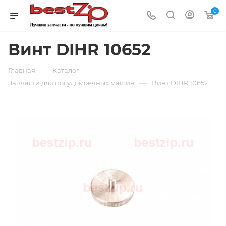
0
Винт DIHR 10652
—
—
Главная
Каталог
—
Запчасти для посудомоечных машин
Винт DIHR 10652