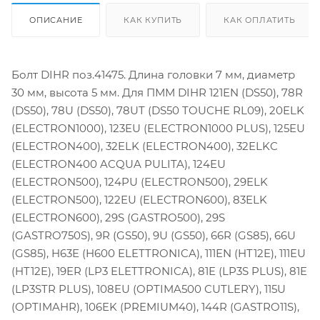
ОПИСАНИЕ
КАК КУПИТЬ
КАК ОПЛАТИТЬ
Болт DIHR поз.41475. Длина головки 7 мм, диаметр
30 мм, высота 5 мм. Для ПММ DIHR 121EN (DS50), 78R
(DS50), 78U (DS50), 78UT (DS50 TOUCHE RL09), 20ELK
(ELECTRON1000), 123EU (ELECTRON1000 PLUS), 125EU
(ELECTRON400), 32ELK (ELECTRON400), 32ELKC
(ELECTRON400 ACQUA PULITA), 124EU
(ELECTRON500), 124PU (ELECTRON500), 29ELK
(ELECTRON500), 122EU (ELECTRON600), 83ELK
(ELECTRON600), 29S (GASTRO500), 29S
(GASTRO750S), 9R (GS50), 9U (GS50), 66R (GS85), 66U
(GS85), H63E (H600 ELETTRONICA), 111EN (HT12E), 111EU
(HT12E), 19ER (LP3 ELETTRONICA), 81E (LP3S PLUS), 81E
(LP3STR PLUS), 108EU (OPTIMA500 CUTLERY), 115U
(OPTIMAHR), 106EK (PREMIUM40), 144R (GASTRO11S),