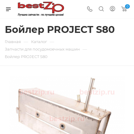
0
Бойлер PROJECT S80
—
—
Главная
Каталог
—
Запчасти для посудомоечных машин
Бойлер PROJECT S80