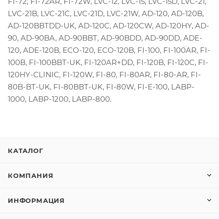
FI-72, FI-72AR, FI-72W, LVC-12, LVC-15, LVC-15D, LVC-21,
LVC-21B, LVC-21C, LVC-21D, LVC-21W, AD-120, AD-120B,
AD-120BBTDD-UK, AD-120C, AD-120CW, AD-120HY, AD-
90, AD-90BA, AD-90BBT, AD-90BDD, AD-90DD, ADE-
120, ADE-120B, ECO-120, ECO-120B, FI-100, FI-100AR, FI-
100B, FI-100BBT-UK, FI-120AR+DD, FI-120B, FI-120C, FI-
120HY-CLINIC, FI-120W, FI-80, FI-80AR, FI-80-AR, FI-
80B-BT-UK, FI-80BBT-UK, FI-80W, FI-E-100, LABP-
1000, LABP-1200, LABP-800.
КАТАЛОГ
КОМПАНИЯ
ИНФОРМАЦИЯ