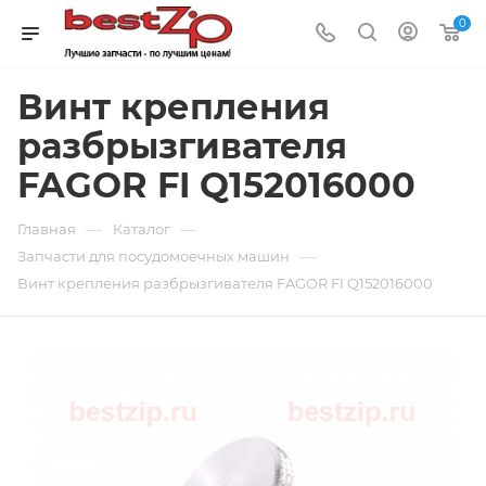
0
Винт крепления
разбрызгивателя
FAGOR FI Q152016000
—
—
Главная
Каталог
—
Запчасти для посудомоечных машин
Винт крепления разбрызгивателя FAGOR FI Q152016000