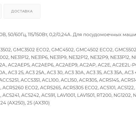
ДОСТАВКА
, 50/60Гц, 115/150Вт, 0,2/0,24А. Для посудомоечных маш
C3502, GMC3502 ECO2, GMC4502, GMC4502 ECO2, GMC5502,
002, NE31P12, NE31P6, NE31P9, NE32P12, NE32P9, NE33P12, 
C2A, AC2AEP5, AC2AEP6, AC2AEP9, AC2AP, AC2E, AC2E2L-P
, AC3 25, AC3 25A, AC3 30, AC3 30A, AC3 35, AC3 35A, AC3 
ACCS251, ACCS351, ACL100, ACL150, ACR305, ACRS145, ACRS
ACRS260 ECO2, ACRS265, ACRS305 ECO2, ACS101, ACS122, 
, ACS241, ACS242, ACS91, LAV1001, LAV1501, RT200, NG1202, 
24 (AX250), 25 (AX310)