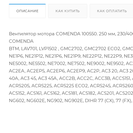
ОПИСАНИЕ
КАК КУПИТЬ
КАК ОПЛАТИТЬ
Вентилятор мотора COMENDA 100550. 250 мм, 230/400В
COMENDA
BTM, LAV701, LVP1502 , GMC2702, GMC2702 ECO2, GM
NE1P6, NE21P12, NE21P6, NE21P9, NE22P12, NE22P9, NE3
NE5002, NE5502, NE7002, NE7502, NE9002, NE9502, A
AC2EA, AC2EP5, AC2EP6, AC2EP9, AC2P, AC3 20, AC3 20A
40A, AC3 45, AC3 45A, ACC2B, ACC2C, ACC3B, ACCS151, 
ACRS205, ACRS225, ACRS225 ECO2, ACRS245, ACRS260, 
ACS152, ACS161, ACS162, ACS181, ACS182, ACS201, ACS202
NG602, NG602E, NG902, NG902E, DIHR 77 (CX), 77 (FX), 