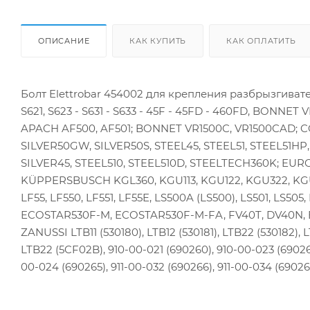
ОПИСАНИЕ
КАК КУПИТЬ
КАК ОПЛАТИТЬ
Болт Elettrobar 454002 для крепления разбрызгива
S621, S623 - S631 - S633 - 45F - 45FD - 460FD, BONNET
APACH AF500, AF501; BONNET VR1500C, VR1500CAD; C
SILVER50GW, SILVER50S, STEEL45, STEEL51, STEEL51H
SILVER45, STEEL510, STEEL510D, STEELTECH360K; EUROWASH 
KÜPPERSBUSCH KGL360, KGU113, KGU122, KGU322, KGU3
LF55, LF550, LF551, LF55E, LS500A (LS500), LS501, LS50
ECOSTAR530F-M, ECOSTAR530F-M-FA, FV40T, DV40N, EC
ZANUSSI LTB11 (530180), LTB12 (530181), LTB22 (530182), 
LTB22 (5CF02B), 910-00-021 (690260), 910-00-023 (690261)
00-024 (690265), 911-00-032 (690266), 911-00-034 (69026