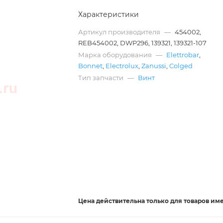
Характеристики
Артикул производителя
—
454002,
REB454002, DWP296, 139321, 139321-107
Марка оборудования
—
Elettrobar
,
Bonnet
,
Electrolux
,
Zanussi
,
Colged
Тип запчасти
—
Винт
Цена действительна
только
для товаров им