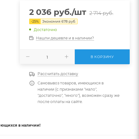
2 036
руб.
/шт
2 714
руб.
-
25
%
Экономия
678
руб.
Достаточно
Нашли дешевле и в наличии?
В КОРЗИНУ
Рассчитать доставку
Самовывоз товаров, имеющихся в
наличии (с признаками "мало",
"достаточно", "много"), возможен сразу же
после оплаты на сайте.
еющихся в наличии!