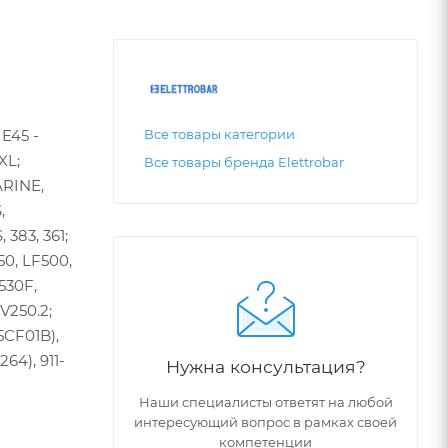
E45 -
Все товары категории
XL;
Все товары бренда Elettrobar
ARINE,
,
 383, 361;
0, LF500,
530F,
V250.2;
5CF01B),
64), 911-
Нужна консультация?
Наши специалисты ответят на любой
интересующий вопрос в рамках своей
компетенции