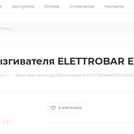
и
Как купить
Оплата
О компании
Контакты
ызгивателя ELETTROBAR E
—
ин
Винт крепления разбрызгивателя ELETTROBAR E50 4540
В ИЗБРАННОЕ