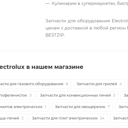
Кулинарии в супермаркетах, бист
Запчасти для оборудования Electro
ценам c доставкой в любой регион 
BESTZIP.
lectrolux в нашем магазине
асти для газового оборудования
8
Запчасти для грилей
4
ртофелечисток
3
Запчасти для конвекционных печей
3
З
рмитов электрических
1
Запчасти для овощерезок
7
Запч
цца-печей
2
Запчасти для плит электрических
24
Запчас