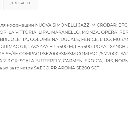
ДОСТАВКА
 Для кофемашин NUOVA SIMONELLI JAZZ, MICROBAR; BFC
OR, LA VITTORIA, LIRA, MARANELLO, MONZA, OPERA, PER
 BRICOLETTA, COLOMBINA, DUCALE, FENICE, LIDO, MURA
; GRIMAC G11; LAVAZZA EP 4600 M, LB4600; ROYAL SYNCH
ROMA SE/SE COMPACT/SE2000/SM/SM COMPACT/SM2000; S
 2-3 GR; SCALA BUTTERFLY, CARMEN, EROICA, IRIS, NOR
овых автоматов SAECO PR AROMA SE200 SCT.