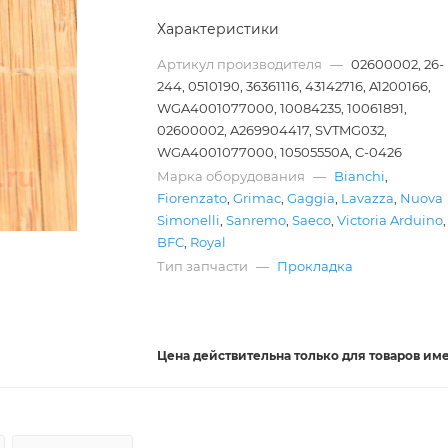
Характеристики
Артикул производителя
—
02600002, 26-
244, 0510190, 36361116, 43142716, A1200166,
WGA4001077000, 10084235, 10061891,
02600002, A269904417, SVTMG032,
WGA4001077000, 10505550A, C-0426
Марка оборудования
—
Bianchi
,
Fiorenzato
,
Grimac
,
Gaggia
,
Lavazza
,
Nuova
Simonelli
,
Sanremo
,
Saeco
,
Victoria Arduino
,
BFC
,
Royal
Тип запчасти
—
Прокладка
Цена действительна
только
для товаров им