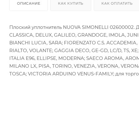
ОПИСАНИЕ
КАК КУПИТЬ
КАК ОПЛАТИТЬ
Плоский уплотнитель NUOVA SIMONELLI 02600002.
CLASSICA, DELUX, GALILEO, GRANDOGE, IMOLA, JUNI
BIANCHI LUCIA, SARA; FIORENZATO C.S. ACCADEMIA,
RIALTO, VOLANTE; GAGGIA DECO, GE-GD, LC/D, TS, XE
ITALIA E96, ELLIPSE, MODERNA; SAECO AROMA, A
MILANO LX, PISA, TORINO, VENEZIA, VERONA, VERONA
TOSCA; VICTORIA ARDUINO VENUS-FAMILY; для торг