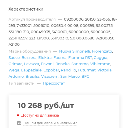
Характеристики
Артикул производителя
—
09200006, 20150, 23-066, 18-
295, 7433001, 5006010, 00630.4.00.08, 000399, 95.00275,
531-190-310, 00049035, 3410001, 60000000, 60000005,
2231116597, 2231131900, 531190310, 5.0.000.0680, A2100050,
A2100
Марка оборудования
—
Nuova Simonelli
,
Fiorenzato
,
Saeco
,
Bezzera
,
Elektra
,
Faema
,
Fiamma RST
,
Gaggia
,
Grimac
,
Lavazza
,
Pavoni
,
Reneka
,
Sanremo
,
Vibiemme
,
Wega
,
LaSpaziale
,
Expobar
,
Rancilio
,
Futurmat
,
Victoria
Arduino
,
Brasilia
,
Visacrem
,
San Marco
,
BFC
Тип запчасти
—
Прессостат
10 268
руб.
/шт
Доступно для заказа
Нашли дешевле и в наличии?