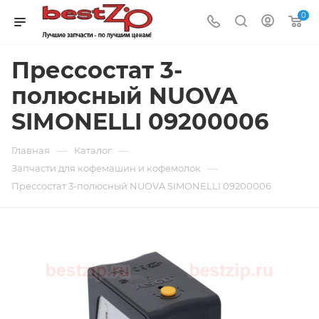
0
Прессостат 3-
полюсный NUOVA
SIMONELLI 09200006
—
—
Главная
Каталог
—
Запчасти для кофемашин и кофемолок
Прессостат 3-полюсный NUOVA SIMONELLI 09200006