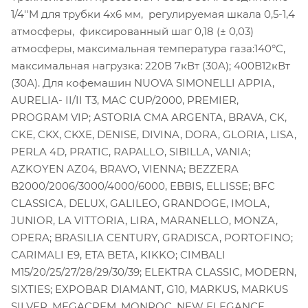
1/4''M для трубки 4x6 мм, регулируемая шкала 0,5-1,4
атмосферы, фиксированный шаг 0,18 (± 0,03)
атмосферы, максимальная температура газа:140°C,
максимальная нагрузка: 220В 7кВт (30A); 400В12кВт
(30A). Для кофемашин NUOVA SIMONELLI APPIA,
AURELIA- II/II T3, MAC CUP/2000, PREMIER,
PROGRAM VIP; ASTORIA CMA ARGENTA, BRAVA, CK,
CKE, CKX, CKXE, DENISE, DIVINA, DORA, GLORIA, LISA,
PERLA 4D, PRATIC, RAPALLO, SIBILLA, VANIA;
AZKOYEN AZ04, BRAVO, VIENNA; BEZZERA
B2000/2006/3000/4000/6000, EBBIS, ELLISSE; BFC
CLASSICA, DELUX, GALILEO, GRANDOGE, IMOLA,
JUNIOR, LA VITTORIA, LIRA, MARANELLO, MONZA,
OPERA; BRASILIA CENTURY, GRADISCA, PORTOFINO;
CARIMALI E9, ETA BETA, KIKKO; CIMBALI
M15/20/25/27/28/29/30/39; ELEKTRA CLASSIC, MODERN,
SIXTIES; EXPOBAR DIAMANT, G10, MARKUS, MARKUS
SILVER, MEGACREM, MONROC, NEW ELEGANCE,