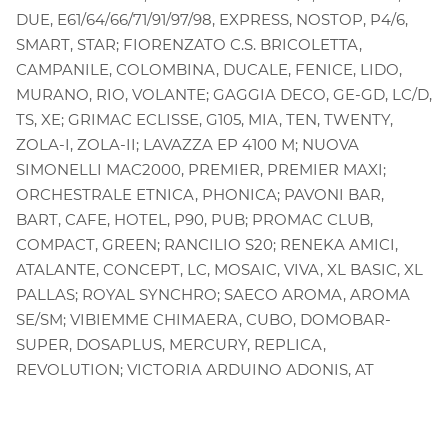
DUE, E61/64/66/71/91/97/98, EXPRESS, NOSTOP, P4/6,
SMART, STAR; FIORENZATO C.S. BRICOLETTA,
CAMPANILE, COLOMBINA, DUCALE, FENICE, LIDO,
MURANO, RIO, VOLANTE; GAGGIA DECO, GE-GD, LC/D,
TS, XE; GRIMAC ECLISSE, G105, MIA, TEN, TWENTY,
ZOLA-I, ZOLA-II; LAVAZZA EP 4100 M; NUOVA
SIMONELLI MAC2000, PREMIER, PREMIER MAXI;
ORCHESTRALE ETNICA, PHONICA; PAVONI BAR,
BART, CAFE, HOTEL, P90, PUB; PROMAC CLUB,
COMPACT, GREEN; RANCILIO S20; RENEKA AMICI,
ATALANTE, CONCEPT, LC, MOSAIC, VIVA, XL BASIC, XL
PALLAS; ROYAL SYNCHRO; SAECO AROMA, AROMA
SE/SM; VIBIEMME CHIMAERA, CUBO, DOMOBAR-
SUPER, DOSAPLUS, MERCURY, REPLICA,
REVOLUTION; VICTORIA ARDUINO ADONIS, AT