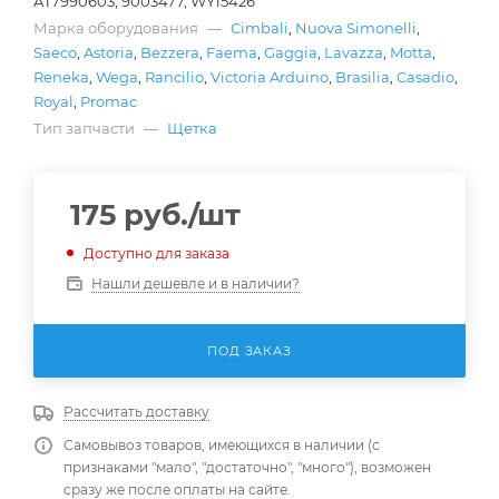
AT7990603, 9003477, WY15426
Марка оборудования
—
Cimbali
,
Nuova Simonelli
,
Saeco
,
Astoria
,
Bezzera
,
Faema
,
Gaggia
,
Lavazza
,
Motta
,
Reneka
,
Wega
,
Rancilio
,
Victoria Arduino
,
Brasilia
,
Casadio
,
Royal
,
Promac
Тип запчасти
—
Щетка
175
руб.
/шт
Доступно для заказа
Нашли дешевле и в наличии?
ПОД ЗАКАЗ
Рассчитать доставку
Самовывоз товаров, имеющихся в наличии (с
признаками "мало", "достаточно", "много"), возможен
сразу же после оплаты на сайте.