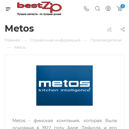
0
Metos
—
—
Главная
Справочная информация
Производители
—
Metos
Metos - финская компания, которая была
основана в 1922 году Ааре Лейкола и его