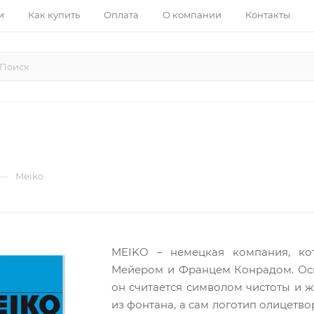
и
Как купить
Оплата
О компании
Контакты
—
Meiko
MEIKO – немецкая компания, ко
Мейером и Францем Конрадом. Осн
он считается символом чистоты и ж
из фонтана, а сам логотип олицетв