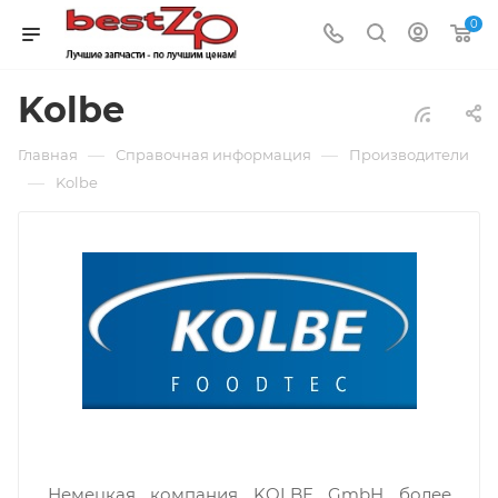
0
Kolbe
—
—
Главная
Справочная информация
Производители
—
Kolbe
Немецкая компания KOLBE GmbH более