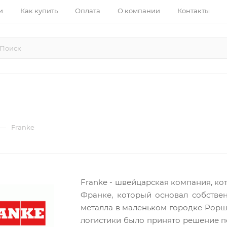
и
Как купить
Оплата
О компании
Контакты
—
Franke
Franke - швейцарская компания, кот
Франке, который основал собстве
металла в маленьком городке Рорш
логистики было принято решение пер