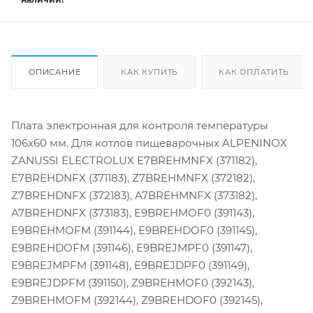
ОПИСАНИЕ
КАК КУПИТЬ
КАК ОПЛАТИТЬ
Плата электронная для контроля температуры
106x60 мм. Для котлов пищеварочных ALPENINOX
ZANUSSI ELECTROLUX E7BREHMNFX (371182),
E7BREHDNFX (371183), Z7BREHMNFX (372182),
Z7BREHDNFX (372183), A7BREHMNFX (373182),
A7BREHDNFX (373183), E9BREHMOF0 (391143),
E9BREHMOFM (391144), E9BREHDOF0 (391145),
E9BREHDOFM (391146), E9BREJMPF0 (391147),
E9BREJMPFM (391148), E9BREJDPF0 (391149),
E9BREJDPFM (391150), Z9BREHMOF0 (392143),
Z9BREHMOFM (392144), Z9BREHDOF0 (392145),