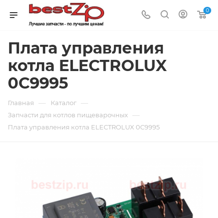
0
Плата управления
котла ELECTROLUX
0C9995
—
—
Главная
Каталог
—
Запчасти для котлов пищеварочных
Плата управления котла ELECTROLUX 0C9995