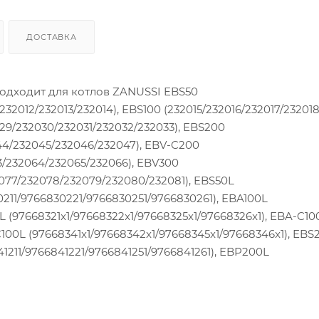
ДОСТАВКА
подходит для котлов ZANUSSI EBS50
32012/232013/232014), EBS100 (232015/232016/232017/232018
029/232030/232031/232032/232033), EBS200
44/232045/232046/232047), EBV-C200
3/232064/232065/232066), EBV300
2077/232078/232079/232080/232081), EBS50L
0211/9766830221/9766830251/9766830261), EBA100L
0L (97668321x1/97668322x1/97668325x1/97668326x1), EBA-C10
C100L (97668341x1/97668342x1/97668345x1/97668346x1), EBS
1211/9766841221/9766841251/9766841261), EBP200L