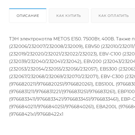
ОПИСАНИЕ
КАК КУПИТЬ
КАК ОПЛАТИТЬ
ТЭН электрокотла METOS E150. 7500Вт, 400В. Также 
(232006/232007/232008/232009), EBV50 (232010/232011/2
(232019/232020/232021/232022/232023), EBV-C100 (232
(232039/232040/232041/232042), EBV200 (232043/2320
(232053/232054/232055/232056/232057), EBS300 (23206
(232067/232068/232069/232070/232071), EBV-C300 (23
(9766820211/9766820251/9766820261), EBS100L (976683
(9766831211/9766831221/(9766831251/9766831261), EBP10
(9766833411/9766833421/9766833451/9766833461), EBP-
(9766840211/9766840251/9766840261), EBA200L (976684
(97668421x1/97668422x1