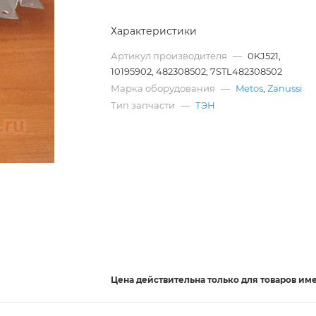
Характеристики
Артикул производителя
—
0KJ521,
10195902, 482308502, 7STL482308502
Марка оборудования
—
Metos
,
Zanussi
Тип запчасти
—
ТЭН
Цена действительна
только
для товаров им