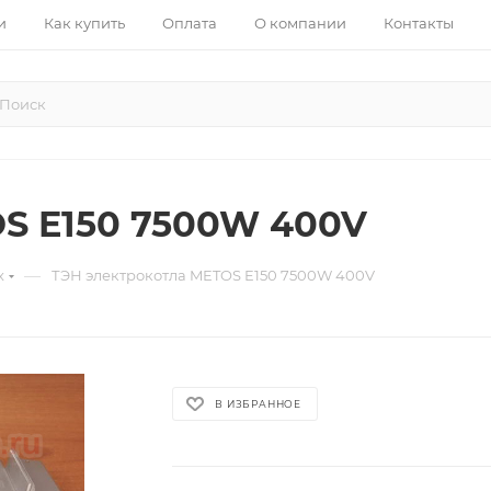
и
Как купить
Оплата
О компании
Контакты
S E150 7500W 400V
—
х
ТЭН электрокотла METOS E150 7500W 400V
В ИЗБРАННОЕ