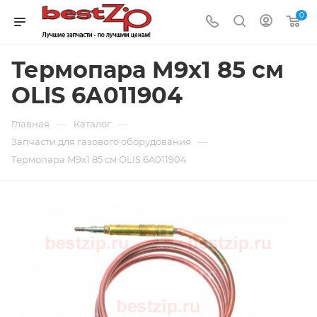
0
Термопара M9x1 85 см
OLIS 6A011904
—
—
Главная
Каталог
—
Запчасти для газового оборудования
Термопара M9x1 85 см OLIS 6A011904