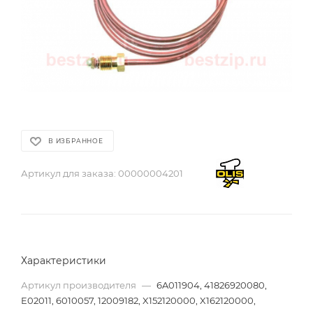
В ИЗБРАННОЕ
Артикул для заказа:
00000004201
Характеристики
Артикул производителя
—
6A011904, 41826920080,
E02011, 6010057, 12009182, X152120000, X162120000,