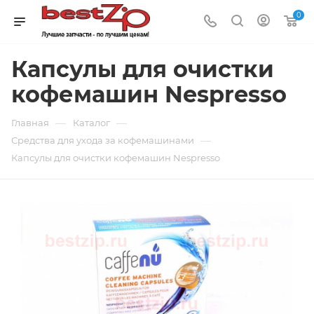
0
Капсулы для очистки
кофемашин Nespresso
—
—
Главная
Каталог
—
Средства для ухода за кофемашинами
Капсулы для очистки кофемашин Nespresso