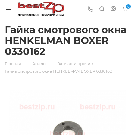
0
Гайка смотрового окна
HENKELMAN BOXER
0330162
—
—
—
Главная
Каталог
Запчасти прочие
Гайка смотрового окна HENKELMAN BOXER 0330162