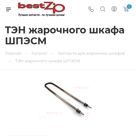
0
ТЭН жарочного шкафа
ШПЭСМ
—
—
Главная
Каталог
Запчасти для жарочных шкафов
—
ТЭН жарочного шкафа ШПЭСМ