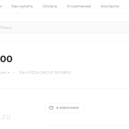
и
Как купить
Оплата
О компании
Контакты
800
—
ашин
Вал PIZZA GROUP 3003800
В ИЗБРАННОЕ