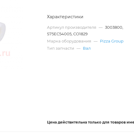
Характеристики
Артикул производителя
—
3003800,
S75EC54005, CO1829
Марка оборудования
—
Pizza Group
Тип запчасти
—
Вал
Цена действительна
только
для товаров им