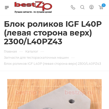
0
Блок роликов IGF L40P
(левая сторона верх)
2300/L40PZ43
—
—
Главная
Каталог
—
Запчасти для тестораскаточных машин
Блок роликов IGF L40P (левая сторона верх) 2300/L40PZ43