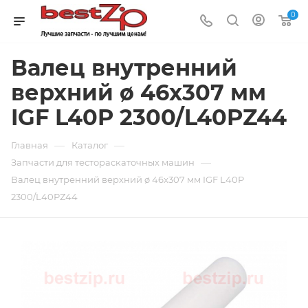
0
Валец внутренний
верхний ø 46x307 мм
IGF L40P 2300/L40PZ44
—
—
Главная
Каталог
—
Запчасти для тестораскаточных машин
Валец внутренний верхний ø 46x307 мм IGF L40P
2300/L40PZ44