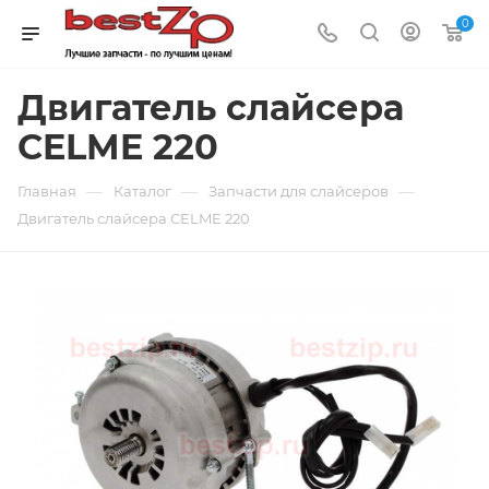
0
Двигатель слайсера
CELME 220
—
—
—
Главная
Каталог
Запчасти для слайсеров
Двигатель слайсера CELME 220