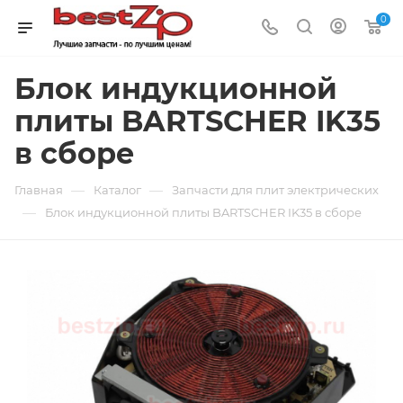
0
Блок индукционной
плиты BARTSCHER IK35
в сборе
—
—
Главная
Каталог
Запчасти для плит электрических
—
Блок индукционной плиты BARTSCHER IK35 в сборе