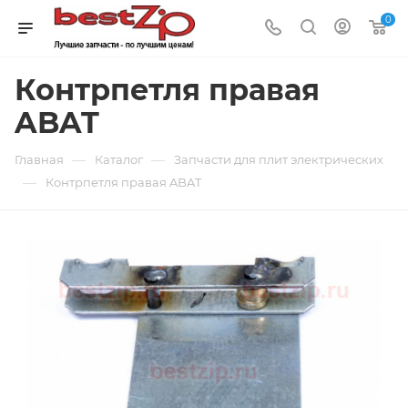
0
Контрпетля правая
ABAT
—
—
Главная
Каталог
Запчасти для плит электрических
—
Контрпетля правая ABAT