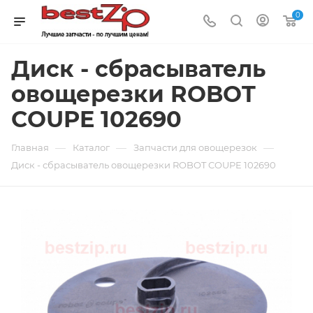
0
Диск - сбрасыватель
овощерезки ROBOT
COUPE 102690
—
—
—
Главная
Каталог
Запчасти для овощерезок
Диск - сбрасыватель овощерезки ROBOT COUPE 102690