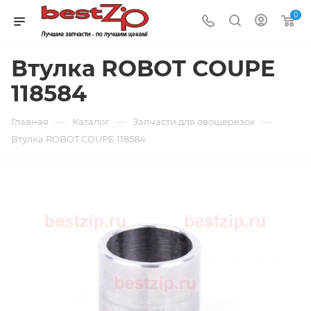
0
Втулка ROBOT COUPE
118584
—
—
—
Главная
Каталог
Запчасти для овощерезок
Втулка ROBOT COUPE 118584