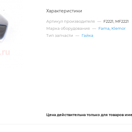
Характеристики
Артикул производителя
—
F2221, MF2221
Марка оборудования
—
Fama
,
Klemor
Тип запчасти
—
Гайка
Цена действительна
только
для товаров им