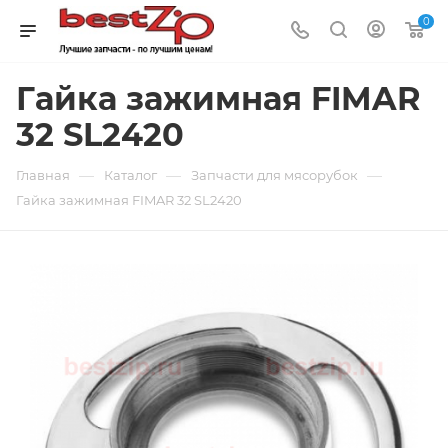
0
Гайка зажимная FIMAR
32 SL2420
—
—
—
Главная
Каталог
Запчасти для мясорубок
Гайка зажимная FIMAR 32 SL2420