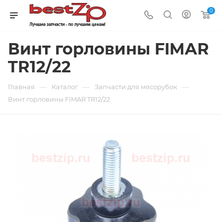
0
Винт горловины FIMAR
TR12/22
—
—
—
Главная
Каталог
Запчасти для мясорубок
Винт горловины FIMAR TR12/22