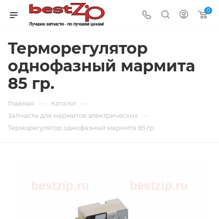
0
Терморегулятор
однофазный мармита
85 гр.
—
—
Главная
Каталог
—
Запчасти для мармитов электрических
Терморегулятор однофазный мармита 85 гр.