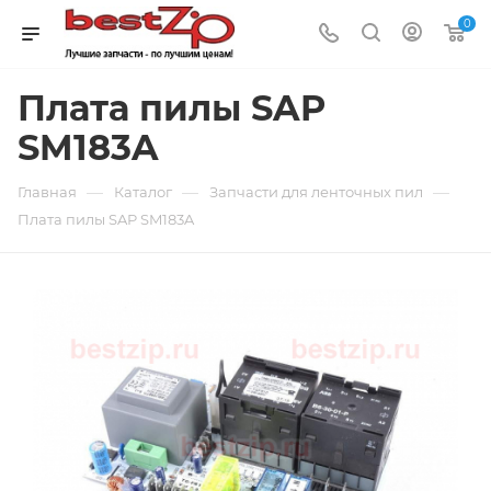
0
Плата пилы SAP
SM183A
—
—
—
Главная
Каталог
Запчасти для ленточных пил
Плата пилы SAP SM183A