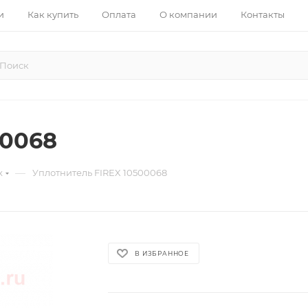
и
Как купить
Оплата
О компании
Контакты
00068
—
х
Уплотнитель FIREX 10500068
В ИЗБРАННОЕ