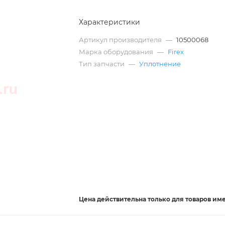
Характеристики
Артикул производителя
—
10500068
Марка оборудования
—
Firex
Тип запчасти
—
Уплотнение
Цена действительна
только
для товаров им