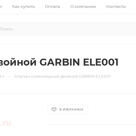
и
Как купить
Оплата
О компании
Контакты
войной GARBIN ELE001
—
й
Клапан соленоидный двойной GARBIN ELE001
В ИЗБРАННОЕ