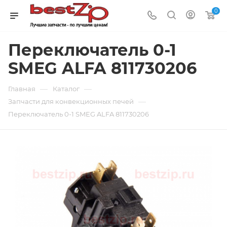
0
Переключатель 0-1
SMEG ALFA 811730206
—
—
Главная
Каталог
—
Запчасти для конвекционных печей
Переключатель 0-1 SMEG ALFA 811730206