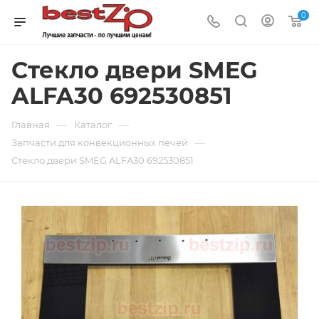
0
Стекло двери SMEG
ALFA30 692530851
—
—
Главная
Каталог
—
Запчасти для конвекционных печей
Стекло двери SMEG ALFA30 692530851