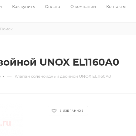
и
Как купить
Оплата
О компании
Контакты
войной UNOX EL1160A0
—
й
Клапан соленоидный двойной UNOX EL1160A0
В ИЗБРАННОЕ