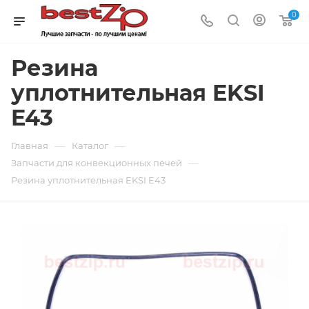
0
Резина
уплотнительная EKSI
E43
—
—
Главная
Каталог
—
Запчасти для конвекционных печей
Резина уплотнительная EKSI E43