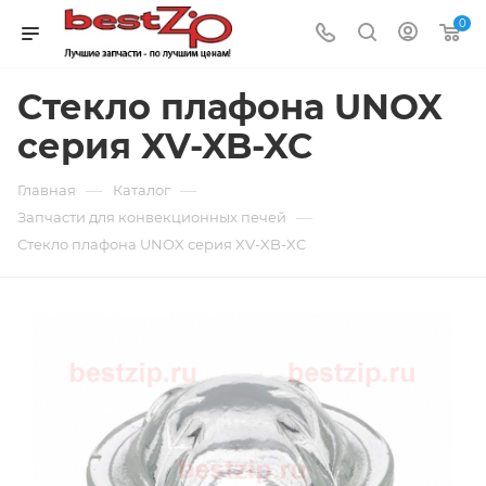
0
Стекло плафона UNOX
серия XV-XB-XC
—
—
Главная
Каталог
—
Запчасти для конвекционных печей
Стекло плафона UNOX серия XV-XB-XC