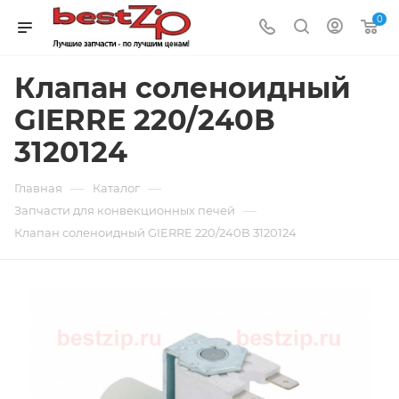
0
Клапан соленоидный
GIERRE 220/240В
3120124
—
—
Главная
Каталог
—
Запчасти для конвекционных печей
Клапан соленоидный GIERRE 220/240В 3120124