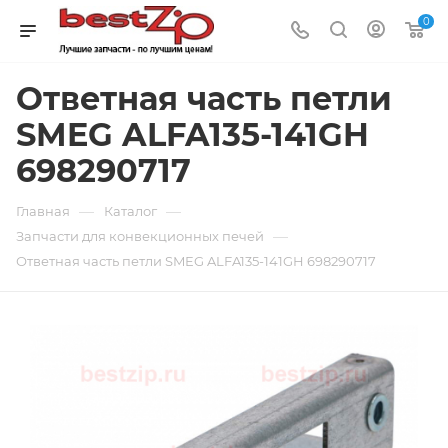
0
Ответная часть петли
SMEG ALFA135-141GH
698290717
—
—
Главная
Каталог
—
Запчасти для конвекционных печей
Ответная часть петли SMEG ALFA135-141GH 698290717