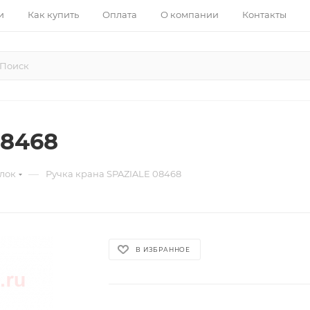
и
Как купить
Оплата
О компании
Контакты
08468
—
лок
Ручка крана SPAZIALE 08468
В ИЗБРАННОЕ