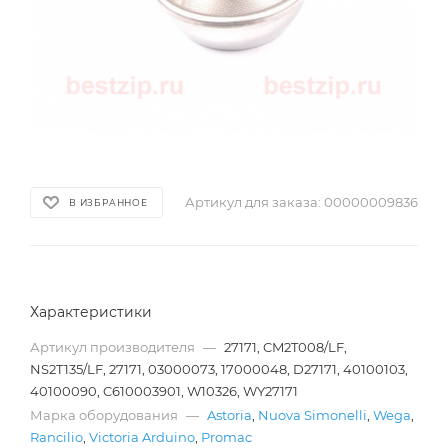
Артикул для заказа:
00000009836
В ИЗБРАННОЕ
Характеристики
Артикул производителя
—
27171, CM2T008/LF,
NS2T135/LF, 27171, 03000073, 17000048, D27171, 40100103,
40100090, C610003901, W10326, WY27171
Марка оборудования
—
Astoria
,
Nuova Simonelli
,
Wega
,
Rancilio
,
Victoria Arduino
,
Promac