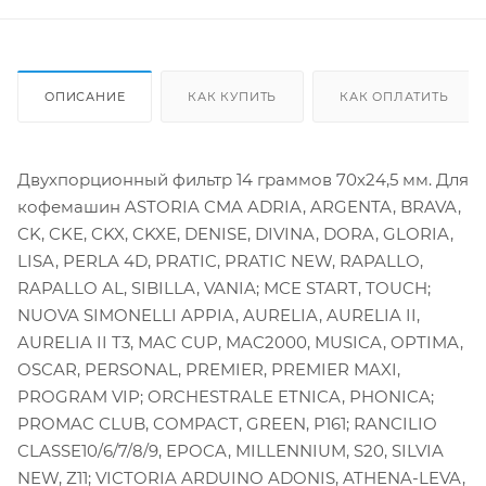
ОПИСАНИЕ
КАК КУПИТЬ
КАК ОПЛАТИТЬ
Двухпорционный фильтр 14 граммов 70х24,5 мм. Для
кофемашин ASTORIA CMA ADRIA, ARGENTA, BRAVA,
CK, CKE, CKX, CKXE, DENISE, DIVINA, DORA, GLORIA,
LISA, PERLA 4D, PRATIC, PRATIC NEW, RAPALLO,
RAPALLO AL, SIBILLA, VANIA; MCE START, TOUCH;
NUOVA SIMONELLI APPIA, AURELIA, AURELIA II,
AURELIA II T3, MAC CUP, MAC2000, MUSICA, OPTIMA,
OSCAR, PERSONAL, PREMIER, PREMIER MAXI,
PROGRAM VIP; ORCHESTRALE ETNICA, PHONICA;
PROMAC CLUB, COMPACT, GREEN, P161; RANCILIO
CLASSE10/6/7/8/9, EPOCA, MILLENNIUM, S20, SILVIA
NEW, Z11; VICTORIA ARDUINO ADONIS, ATHENA-LEVA,