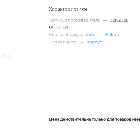
Характеристики
Артикул производителя
—
02152021,
00061021
Марка оборудования
—
Elektra
Тип запчасти
—
Корпус
Цена действительна
только
для товаров им