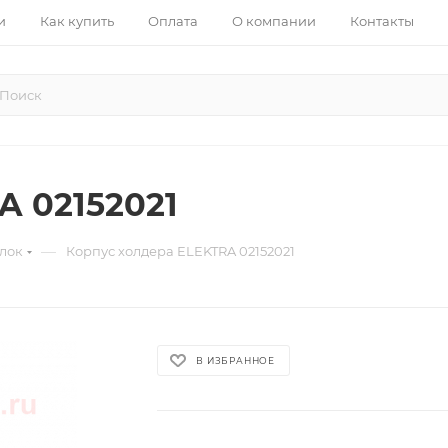
и
Как купить
Оплата
О компании
Контакты
A 02152021
—
лок
Корпус холдера ELEKTRA 02152021
В ИЗБРАННОЕ