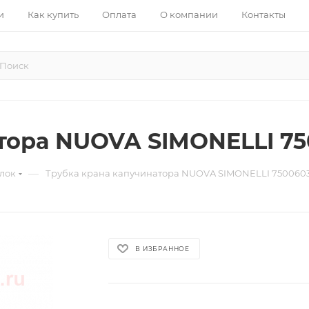
и
Как купить
Оплата
О компании
Контакты
тора NUOVA SIMONELLI 7
—
лок
Трубка крана капучинатора NUOVA SIMONELLI 750060
В ИЗБРАННОЕ