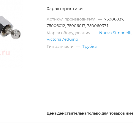
Характеристики
Артикул производителя
—
75006037,
75006012, 75006017, 75006037.1
Марка оборудования
—
Nuova Simonelli
,
Victoria Arduino
Тип запчасти
—
Трубка
Цена действительна
только
для товаров им