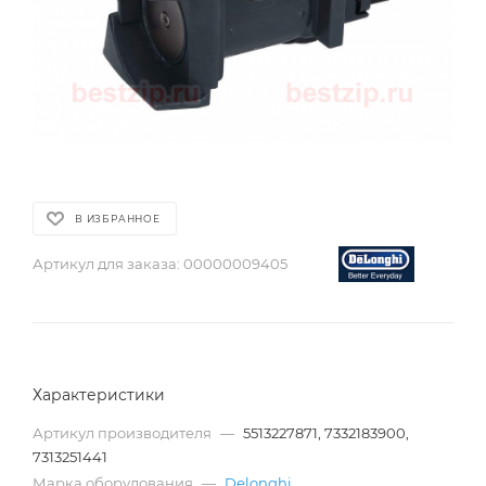
В ИЗБРАННОЕ
Артикул для заказа:
00000009405
Характеристики
Артикул производителя
—
5513227871, 7332183900,
7313251441
Марка оборудования
—
Delonghi