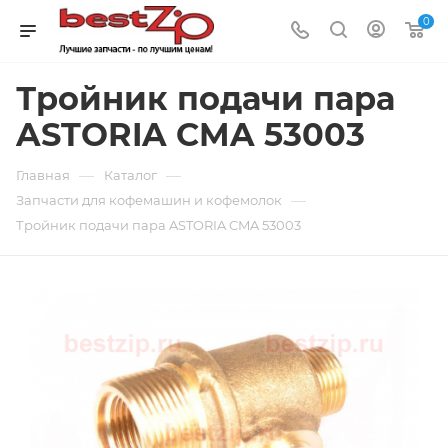
0
Тройник подачи пара
ASTORIA CMA 53003
—
—
Главная
Каталог
—
Запчасти для кофемашин и кофемолок
Тройник подачи пара ASTORIA CMA 53003